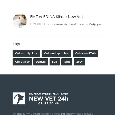
FMT w EDINA Klinice New Vet
2021-08-04
przez
mariana@inmedium.pl
w
Medycyna
Tagi
Catfreindlyclinic
Catfrindlypractise
Catnewvet24h
Ciało Obce
Dziąsła
FMT
Isfm
Zęby
Świadczymy usługi weterynaryjne na każdym etapie życia