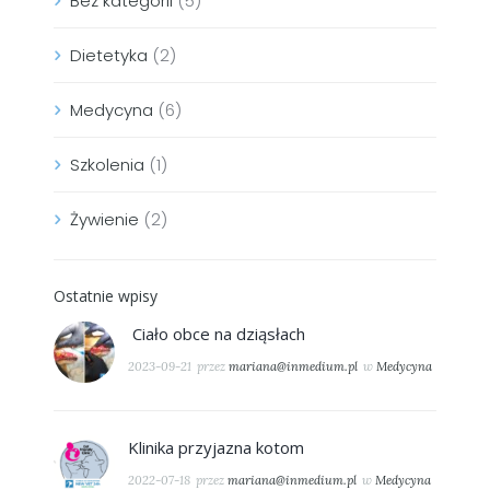
Bez kategorii
(5)
Dietetyka
(2)
Medycyna
(6)
Szkolenia
(1)
Żywienie
(2)
Ostatnie wpisy
Ciało obce na dziąsłach
2023-09-21
przez
mariana@inmedium.pl
w
Medycyna
Klinika przyjazna kotom
2022-07-18
przez
mariana@inmedium.pl
w
Medycyna