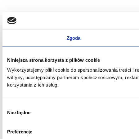
Zgoda
Niniejsza strona korzysta z plików cookie
Wykorzystujemy pliki cookie do spersonalizowania treści i r
witryny, udostępniamy partnerom społecznościowym, reklam
korzystania z ich usług.
W
Niezbędne
y
b
ó
Preferencje
r