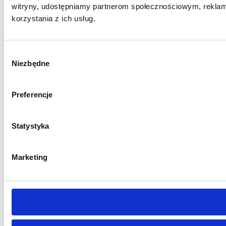
witryny, udostępniamy partnerom społecznościowym, reklam
korzystania z ich usług.
W
Niezbędne
y
b
ó
Preferencje
r
z
g
Statystyka
o
d
Marketing
y