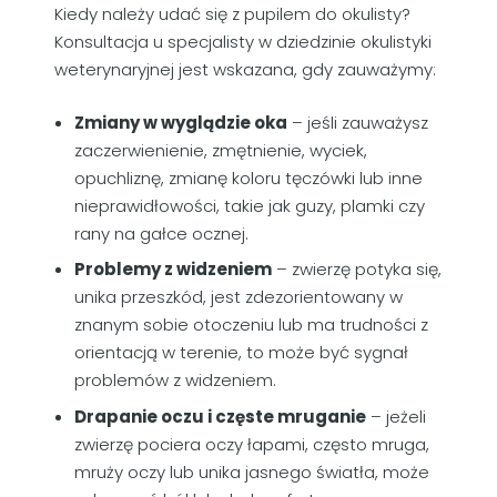
Kiedy należy udać się z pupilem do okulisty?
Konsultacja u specjalisty w dziedzinie okulistyki
weterynaryjnej jest wskazana, gdy zauważymy:
Zmiany w wyglądzie oka
– jeśli zauważysz
zaczerwienienie, zmętnienie, wyciek,
opuchliznę, zmianę koloru tęczówki lub inne
nieprawidłowości, takie jak guzy, plamki czy
rany na gałce ocznej.
Problemy z widzeniem
– zwierzę potyka się,
unika przeszkód, jest zdezorientowany w
znanym sobie otoczeniu lub ma trudności z
orientacją w terenie, to może być sygnał
problemów z widzeniem.
Drapanie oczu i częste mruganie
– jeżeli
zwierzę pociera oczy łapami, często mruga,
mruży oczy lub unika jasnego światła, może