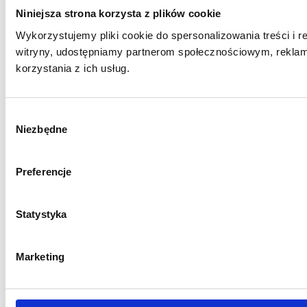
Niniejsza strona korzysta z plików cookie
Wykorzystujemy pliki cookie do spersonalizowania treści i r
witryny, udostępniamy partnerom społecznościowym, reklam
korzystania z ich usług.
W
Niezbędne
y
b
ó
Preferencje
r
z
g
Statystyka
o
d
Marketing
y