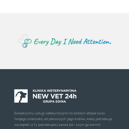
Świadczymy usługi weterynaryjne na każdym etapie życia
Twojego zwierzaka, od pierwszych jego kroków, kiedy potrzebuje
szczepień, a Ty potrzebujesz porad jak i czym go karmić.