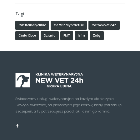
Tagi
Catfreindlyclinic
Catfrindlypractise
Catnewvet24h
Ciało Obce
Dziąsła
FMT
Isfm
Zęby
Świadczymy usługi weterynaryjne na każdym etapie życia
Twojego zwierzaka, od pierwszych jego kroków, kiedy potrzebuje
szczepień, a Ty potrzebujesz porad jak i czym go karmić.