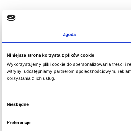
Zgoda
Niniejsza strona korzysta z plików cookie
Wykorzystujemy pliki cookie do spersonalizowania treści i r
witryny, udostępniamy partnerom społecznościowym, reklam
korzystania z ich usług.
W
Niezbędne
y
b
ó
Preferencje
r