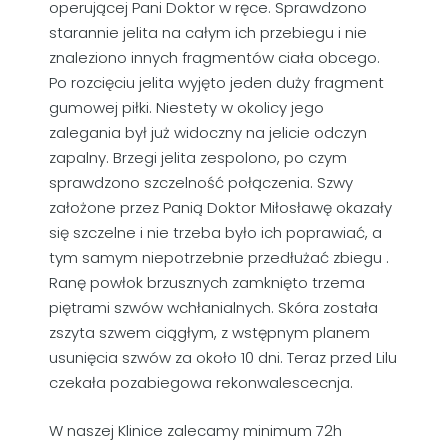
operującej Pani Doktor w ręce. Sprawdzono
starannie jelita na całym ich przebiegu i nie
znaleziono innych fragmentów ciała obcego.
Po rozcięciu jelita wyjęto jeden duży fragment
gumowej piłki. Niestety w okolicy jego
zalegania był już widoczny na jelicie odczyn
zapalny. Brzegi jelita zespolono, po czym
sprawdzono szczelność połączenia. Szwy
założone przez Panią Doktor Miłosławę okazały
się szczelne i nie trzeba było ich poprawiać, a
tym samym niepotrzebnie przedłużać zbiegu .
Ranę powłok brzusznych zamknięto trzema
piętrami szwów wchłanialnych. Skóra została
zszyta szwem ciągłym, z wstępnym planem
usunięcia szwów za około 10 dni. Teraz przed Lilu
czekała pozabiegowa rekonwalescecnja.
W naszej Klinice zalecamy minimum 72h