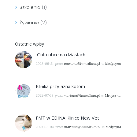
Szkolenia
(1)
Żywienie
(2)
Ostatnie wpisy
Ciało obce na dziąsłach
2023-09-21
przez
mariana@inmedium.pl
w
Medycyna
Klinika przyjazna kotom
2022-07-18
przez
mariana@inmedium.pl
w
Medycyna
FMT w EDINA Klinice New Vet
2021-08-04
przez
mariana@inmedium.pl
w
Medycyna