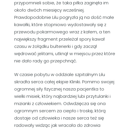
przypomnieli sobie, że taka piłka zaginęła im
około dwóch miesięcy wcześniej.
Prawdopodobnie Lilu pogryzła ją na dość małe
kawałki, które stopniowo wydostawały się z
przewodu pokarmowego wraz z kałem, a ten
największy fragment przeleżał spory kawał
czasu w żołądku bulterierki i gdy zaczął
wędrować jelitami, utknął w miejscu przez które
nie dało rady go przepchnąć.
W czasie pobytu w oddziale szpitalnym Lilu
skradła serca całej ekipie Kliniki. Pomimo swojej
ogromnej siły fizycznej nasza pacjentka to
wielki misiek, który najbardziej lubi przytulanki i
mizianki z człowiekiem. Odwdzięcza się ona
ogromnym sercem za ciepło i troskę, którą
dostaje od człowieka i nasze serca też się
radowały widząc jak wracała do zdrowia