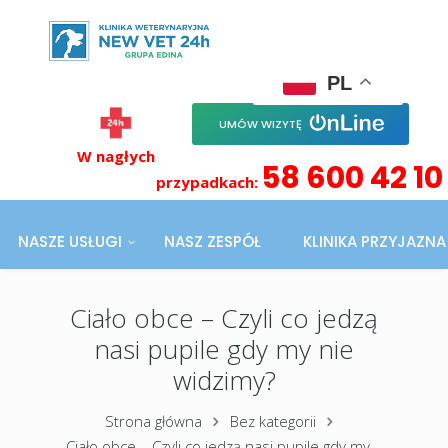
PL
UMÓW WIZYTĘ
W nagłych
58 600 42 10
przypadkach:
NASZE USŁUGI
NASZ ZESPÓŁ
KLINIKA PRZYJAZN
Ciało obce – Czyli co jedzą
nasi pupile gdy my nie
widzimy?
Strona główna
Bez kategorii
Ciało obce – Czyli co jedzą nasi pupile gdy my...