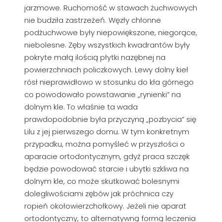
jarzmowe. Ruchomość w stawach żuchwowych
nie budziła zastrzeżeń. Węzły chłonne
podżuchwowe były niepowiększone, niegorące,
niebolesne. Zęby wszystkich kwadrantów były
pokryte małą ilością płytki nazębnej na
powierzchniach policzkowych. Lewy dolny kieł
rósł nieprawidłowo w stosunku do kła górnego
co powodowało powstawanie „rynienki” na
dolnym kle. To właśnie ta wada
prawdopodobnie była przyczyną „pozbycia” się
Lilu z jej pierwszego domu. W tym konkretnym
przypadku, można pomyśleć w przyszłości o
aparacie ortodontycznym, gdyż praca szczęk
będzie powodować starcie i ubytki szkliwa na
dolnym kle, co może skutkować bolesnymi
dolegliwościami zębów jak próchnica czy
ropień okołowierzchołkowy. Jeżeli nie aparat
ortodontyczny, to alternatywną formą leczenia